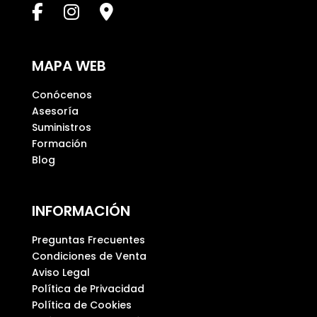
c
a
m
p
MAPA WEB
o
v
Conócenos
a
Asesoría
c
Suministros
í
Formación
o
Blog
.
INFORMACIÓN
Preguntas Frecuentes
Condiciones de Venta
Aviso Legal
Política de Privacidad
Política de Cookies