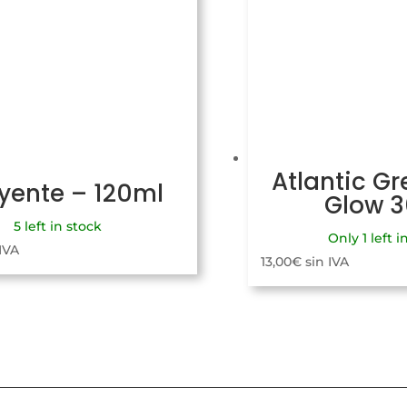
Atlantic Gr
uyente – 120ml
Glow 
5 left in stock
Only 1 left i
 IVA
13,00
€
sin IVA