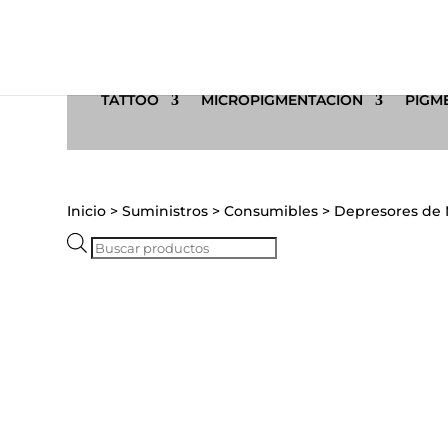
TATTOO
MICROPIGMENTACIÓN
PIGME
Inicio
>
Suministros
>
Consumibles
>
Depresores de M
Búsqueda
de
productos