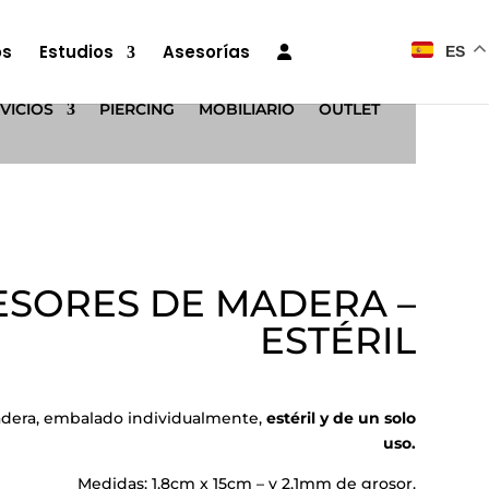
os
Estudios
Asesorías
ES
VICIOS
PIERCING
MOBILIARIO
OUTLET
SORES DE MADERA –
ESTÉRIL
adera, embalado individualmente,
estéril y de un solo
uso.
Medidas: 1,8cm x 15cm – y 2,1mm de grosor.