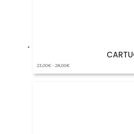
CARTUC
Rango
23,00
€
-
28,00
€
de
precios:
desde
23,00€
hasta
28,00€