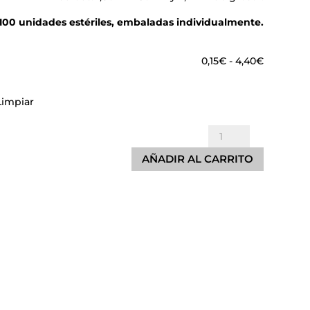
100 unidades estériles, embaladas individualmente.
Rango
0,15
€
-
4,40
€
de
precios:
Limpiar
desde
0,15€
Depresores
hasta
de
4,40€
AÑADIR AL CARRITO
Madera
-
Estéril
cantidad