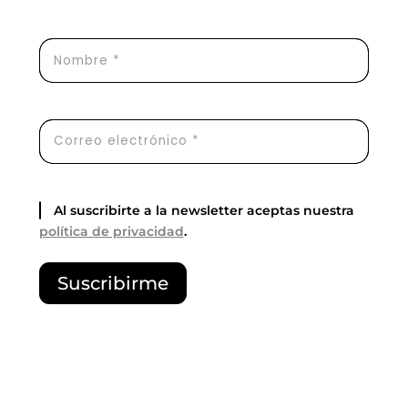
Al suscribirte a la newsletter aceptas nuestra
política de privacidad
.
P
Suscribirme
o
r
f
a
v
o