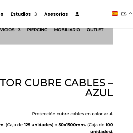
os
Estudios
Asesorías
ES
VICIOS
PIERCING
MOBILIARIO
OUTLET
TOR CUBRE CABLES –
AZUL
Protección cubre cables en color azul.
mm
. (Caja de
125 unidades
) o
50x1500mm.
(Caja de
100
unidades
).