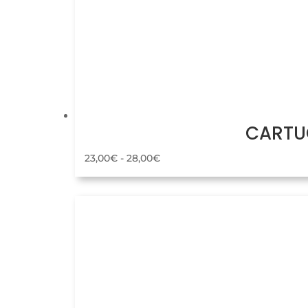
CARTUC
Rango
23,00
€
-
28,00
€
de
precios:
desde
23,00€
hasta
28,00€