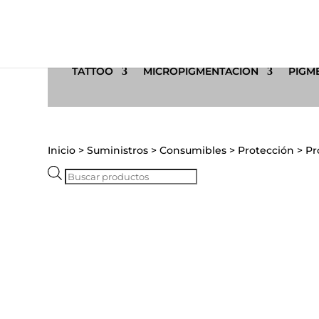
TATTOO
MICROPIGMENTACIÓN
PIGME
Inicio
>
Suministros
>
Consumibles
>
Protección
>
Pr
Búsqueda
de
productos