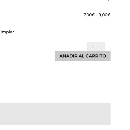
Rango
7,00
€
-
9,00
€
de
precios:
Limpiar
desde
7,00€
Protector
hasta
Cubre
9,00€
AÑADIR AL CARRITO
Cables
-
Azul
cantidad