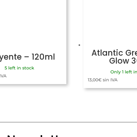
Atlantic Gr
uyente – 120ml
Glow 
5 left in stock
Only 1 left i
 IVA
13,00
€
sin IVA