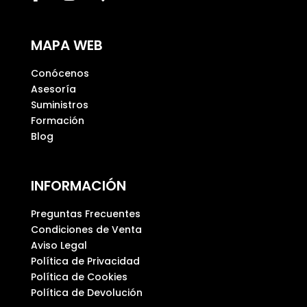
m
p
MAPA WEB
o
v
Conócenos
a
Asesoría
c
Suministros
í
Formación
o
Blog
.
INFORMACIÓN
Preguntas Frecuentes
Condiciones de Venta
Aviso Legal
Política de Privacidad
Política de Cookies
Política de Devolución