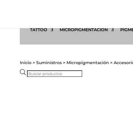
TATTOO
MICROPIGMENTACIÓN
PIGME
Inicio
>
Suministros
>
Micropigmentación
>
Accesori
Búsqueda
de
productos