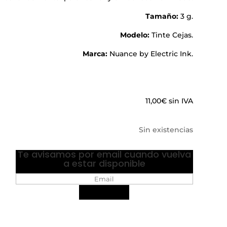
Tamaño:
3 g.
Modelo:
Tinte Cejas.
Ma
rca:
Nuance by Electric Ink.
11,00
€
sin IVA
Sin existencias
Te avisamos por email cuando vuelva
a estar disponible