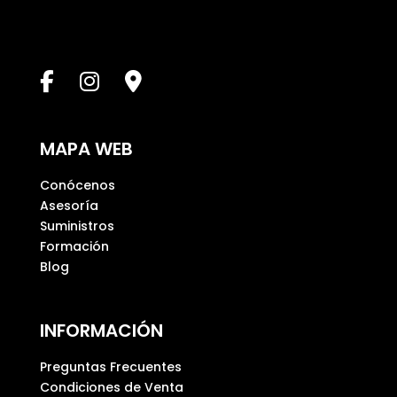
s
t
e
c
a
m
p
MAPA WEB
o
v
Conócenos
a
Asesoría
c
Suministros
í
Formación
o
Blog
.
INFORMACIÓN
Preguntas Frecuentes
Condiciones de Venta