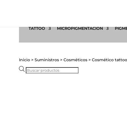
TATTOO
MICROPIGMENTACIÓN
PIGME
Inicio
>
Suministros
>
Cosméticos
>
Cosmético tatto
Búsqueda
de
productos