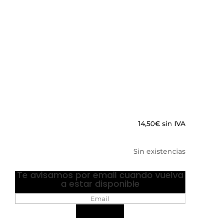
14,50
€
sin IVA
Sin existencias
Te avisamos por email cuando vuelva
a estar disponible