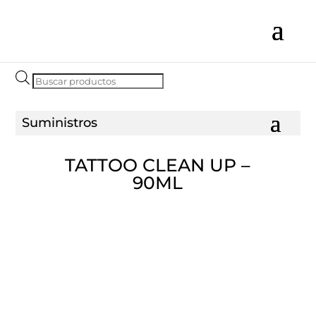
Búsqueda
de
productos
TATTOO CLEAN UP –
90ML