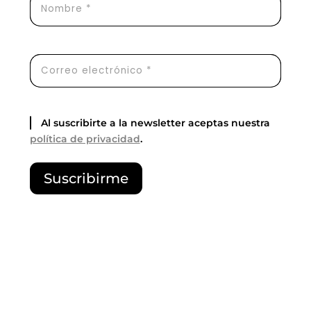
Al suscribirte a la newsletter aceptas nuestra
política de privacidad
.
P
Suscribirme
o
r
f
a
v
o
r
,