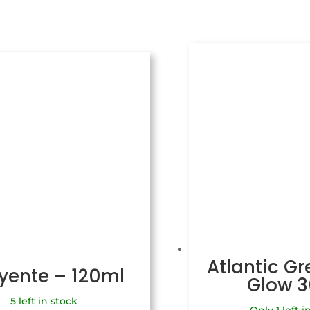
Atlantic Gr
uyente – 120ml
Glow 
5 left in stock
Only 1 left i