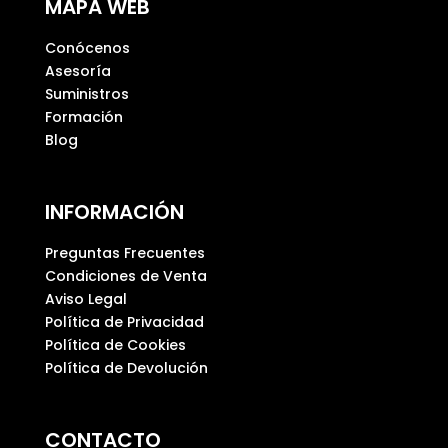
MAPA WEB
o
v
Conócenos
a
Asesoría
c
Suministros
í
Formación
o
Blog
.
INFORMACIÓN
Preguntas Frecuentes
Condiciones de Venta
Aviso Legal
Política de Privacidad
Política de Cookies
Política de Devolución
CONTACTO