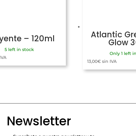
Atlantic Gr
uyente – 120ml
Glow 
5 left in stock
Only 1 left i
 IVA
13,00
€
sin IVA
Newsletter