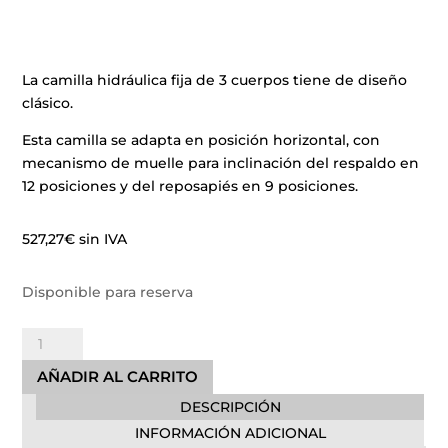
La camilla hidráulica fija de 3 cuerpos tiene de diseño
clásico.
Esta camilla se adapta en posición horizontal, con
mecanismo de muelle para inclinación del respaldo en
12 posiciones y del reposapiés en 9 posiciones.
527,27
€
sin IVA
Disponible para reserva
Camilla
Hidráulica
AÑADIR AL CARRITO
3
DESCRIPCIÓN
cuerpos
cantidad
INFORMACIÓN ADICIONAL