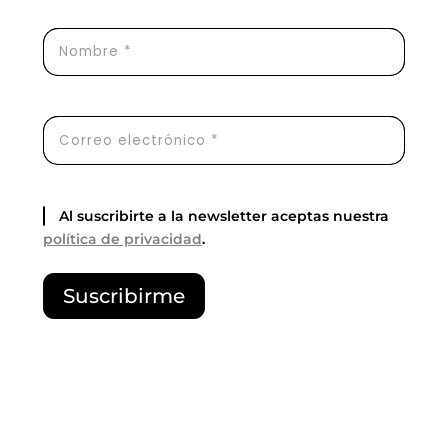
Al suscribirte a la newsletter aceptas nuestra
política de privacidad
.
P
Suscribirme
o
r
f
a
v
o
r