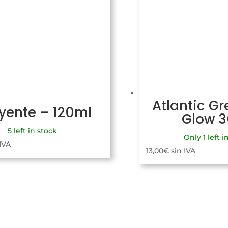
Atlantic Gr
uyente – 120ml
Glow 
5 left in stock
Only 1 left i
 IVA
13,00
€
sin IVA