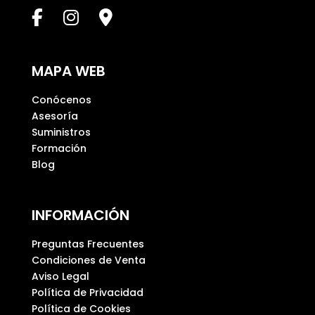
c
a
m
p
MAPA WEB
o
v
Conócenos
a
Asesoría
c
Suministros
í
Formación
o
Blog
.
INFORMACIÓN
Preguntas Frecuentes
Condiciones de Venta
Aviso Legal
Política de Privacidad
Política de Cookies