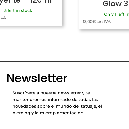
uyente – 120ml
Glow 
5 left in stock
Only 1 left i
 IVA
13,00
€
sin IVA
Newsletter
Suscríbete a nuestra newsletter y te
mantendremos informado de todas las
novedades sobre el mundo del tatuaje, el
piercing y la micropigmentación.