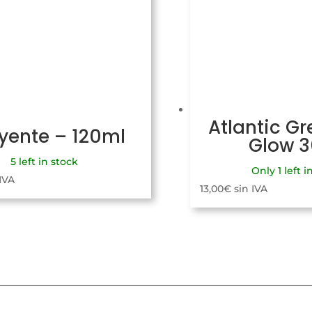
Atlantic Gr
uyente – 120ml
Glow 
5 left in stock
Only 1 left i
 IVA
13,00
€
sin IVA