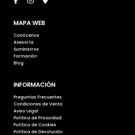
a
m
p
MAPA WEB
o
v
Conócenos
a
Asesoría
c
Suministros
í
Formación
o
Blog
.
INFORMACIÓN
Preguntas Frecuentes
Condiciones de Venta
Aviso Legal
Política de Privacidad
Política de Cookies
Política de Devolución