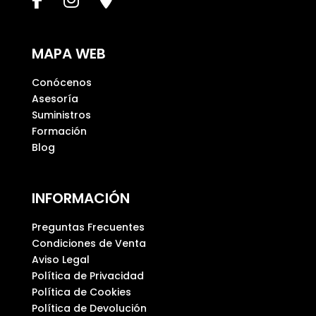
a
m
p
MAPA WEB
o
v
Conócenos
a
Asesoría
c
Suministros
í
Formación
o
Blog
.
INFORMACIÓN
Preguntas Frecuentes
Condiciones de Venta
Aviso Legal
Política de Privacidad
Política de Cookies
Política de Devolución