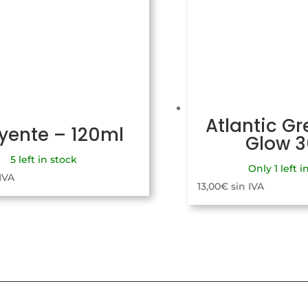
Atlantic Gr
uyente – 120ml
Glow 
5 left in stock
Only 1 left i
 IVA
13,00
€
sin IVA