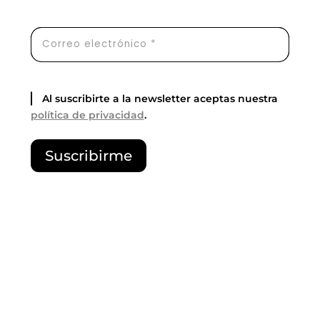
Al suscribirte a la newsletter aceptas nuestra
política de privacidad
.
P
Suscribirme
o
r
f
a
v
o
r
,
d
e