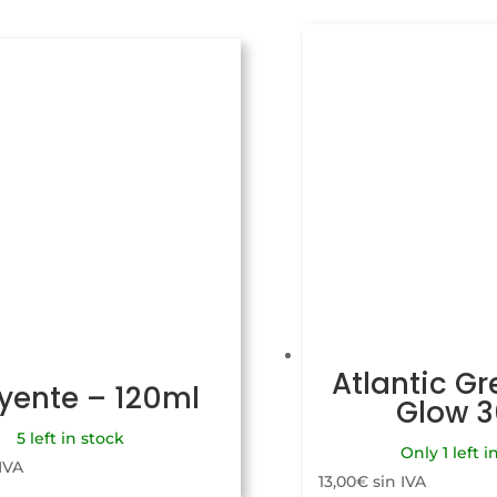
Atlantic Gr
uyente – 120ml
Glow 
5 left in stock
Only 1 left i
 IVA
13,00
€
sin IVA