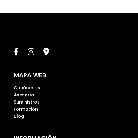
j
a
e
s
t
e
c
a
m
p
MAPA WEB
o
v
Conócenos
a
Asesoría
c
Suministros
í
Formación
o
Blog
.