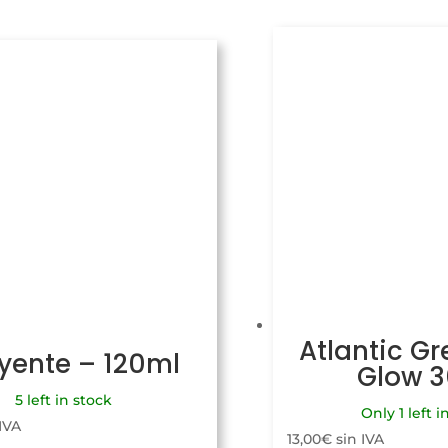
Atlantic Gr
uyente – 120ml
Glow 
5 left in stock
Only 1 left i
 IVA
13,00
€
sin IVA