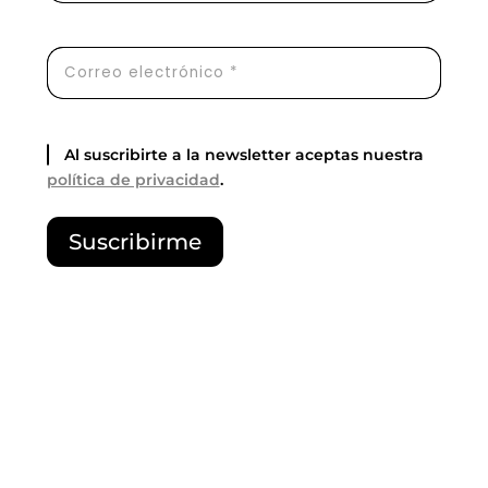
Al suscribirte a la newsletter aceptas nuestra
política de privacidad
.
P
Suscribirme
o
r
f
a
v
o
r
,
d
e