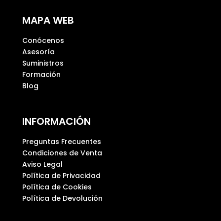
p
MAPA WEB
o
v
Conócenos
a
Asesoría
c
Suministros
í
Formación
o
Blog
.
INFORMACIÓN
Preguntas Frecuentes
Condiciones de Venta
Aviso Legal
Política de Privacidad
Política de Cookies
Política de Devolución