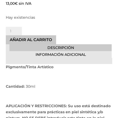
13,00
€
sin IVA
Hay existencias
Golden
Yellow
AÑADIR AL CARRITO
Electric
DESCRIPCIÓN
Ink
cantidad
INFORMACIÓN ADICIONAL
Pigmento/Tinta Artístico
Cantidad:
30ml
APLICACIÓN Y RESTRICCIONES: Su uso está destinado
exclusivamente para prácticas en piel sintética y/o
pintura. NO SE DEBE introducir esta tinta en la piel,