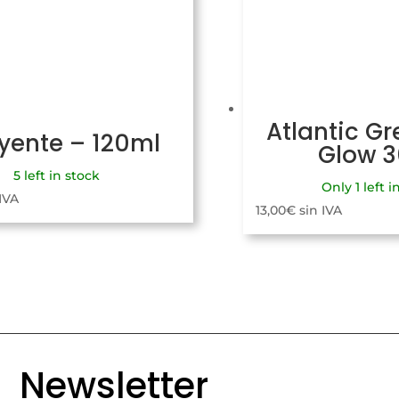
Atlantic Gr
uyente – 120ml
Glow 
5 left in stock
Only 1 left i
 IVA
13,00
€
sin IVA
Newsletter