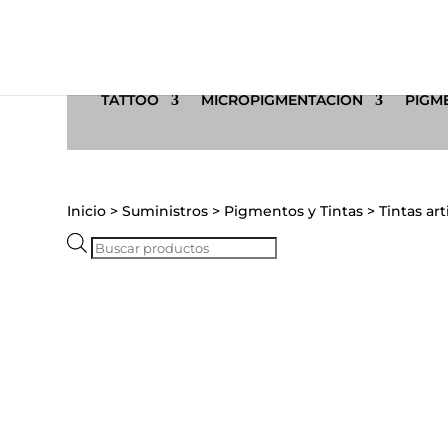
TATTOO
MICROPIGMENTACIÓN
PIGME
Inicio
>
Suministros
>
Pigmentos y Tintas
>
Tintas art
Búsqueda
de
productos