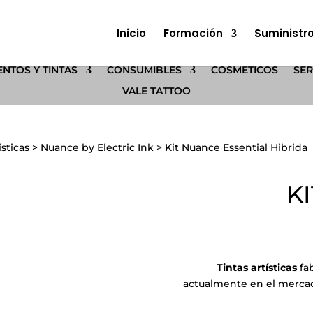
Inicio
Formación
Suministr
NTOS Y TINTAS
CONSUMIBLES
COSMÉTICOS
SER
VALE TATTOO
isticas
>
Nuance by Electric Ink
>
Kit Nuance Essential Hibrida
K
Tintas artísticas
fab
actualmente en el mercad