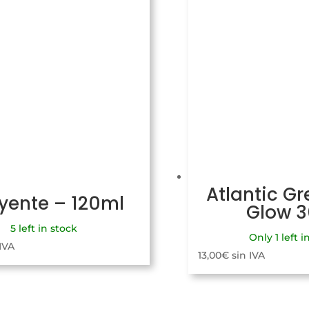
Atlantic Gr
uyente – 120ml
Glow 
5 left in stock
Only 1 left i
 IVA
13,00
€
sin IVA