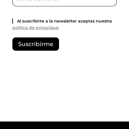
Al suscribirte a la newsletter aceptas nuestra
política de privacidad
.
P
Suscribirme
o
r
f
a
v
o
r
,
d
e
j
a
e