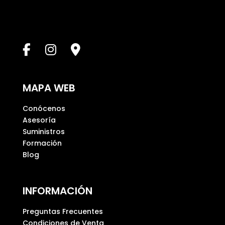
s
t
e
c
a
m
p
MAPA WEB
o
v
Conócenos
a
Asesoría
c
Suministros
í
Formación
o
Blog
.
INFORMACIÓN
Preguntas Frecuentes
Condiciones de Venta