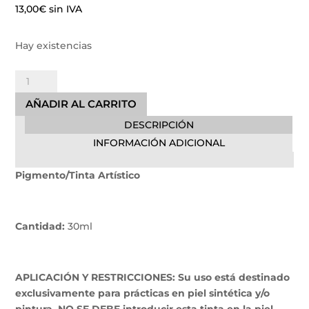
13,00
€
sin IVA
Hay existencias
Medium
Sumi
AÑADIR AL CARRITO
Electric
DESCRIPCIÓN
Ink
cantidad
INFORMACIÓN ADICIONAL
Pigmento/Tinta Artístico
Cantidad:
30ml
APLICACIÓN Y RESTRICCIONES: Su uso está destinado
exclusivamente para prácticas en piel sintética y/o
pintura. NO SE DEBE introducir esta tinta en la piel,