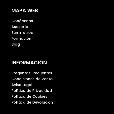
p
MAPA WEB
o
v
Conócenos
a
Asesoría
c
Suministros
í
Formación
o
Blog
.
INFORMACIÓN
Preguntas Frecuentes
Condiciones de Venta
Aviso Legal
Política de Privacidad
Política de Cookies
Política de Devolución