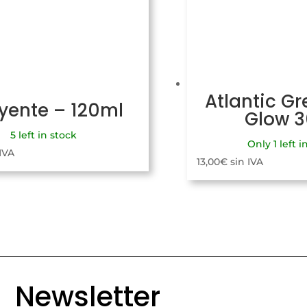
Atlantic Gr
uyente – 120ml
Glow 
5 left in stock
Only 1 left i
 IVA
13,00
€
sin IVA
Newsletter