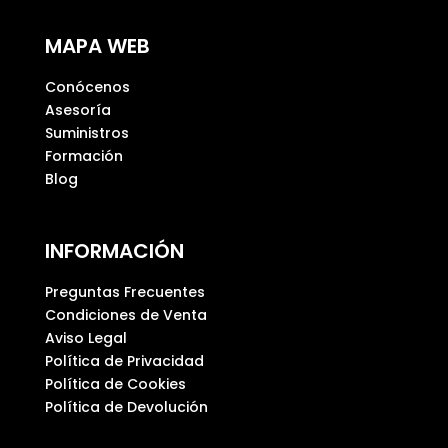
m
p
MAPA WEB
o
v
Conócenos
a
Asesoría
c
Suministros
í
Formación
o
Blog
.
INFORMACIÓN
Preguntas Frecuentes
Condiciones de Venta
Aviso Legal
Política de Privacidad
Política de Cookies
Política de Devolución