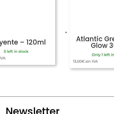
Atlantic Gr
uyente – 120ml
Glow 
5 left in stock
Only 1 left i
 IVA
13,00
€
sin IVA
Newsletter