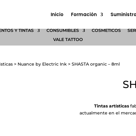
Inicio
Formación
Suministr
NTOS Y TINTAS
CONSUMIBLES
COSMÉTICOS
SER
VALE TATTOO
isticas
>
Nuance by Electric Ink
>
SHASTA organic – 8ml
SH
Tintas artísticas
fab
actualmente en el mercad