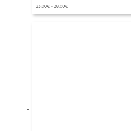
Rango
23,00
€
-
28,00
€
de
precios:
desde
23,00€
hasta
28,00€