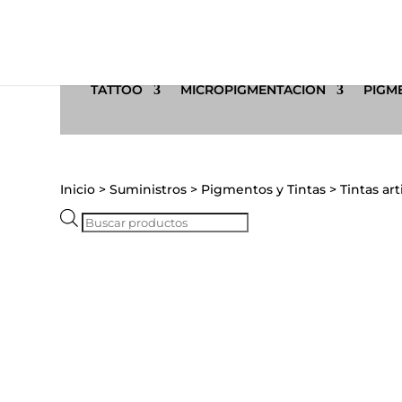
TATTOO
MICROPIGMENTACIÓN
PIGME
Inicio
>
Suministros
>
Pigmentos y Tintas
>
Tintas art
Búsqueda
de
productos