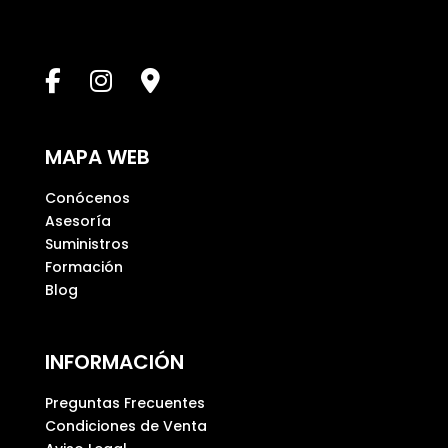
t
e
c
a
m
p
MAPA WEB
o
v
Conócenos
a
Asesoría
c
Suministros
í
Formación
o
Blog
.
INFORMACIÓN
Preguntas Frecuentes
Condiciones de Venta