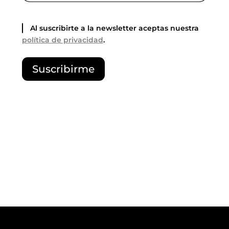
Al suscribirte a la newsletter aceptas nuestra
política de privacidad
.
P
Suscribirme
o
r
f
a
v
o
r
,
d
e
j
a
e
s