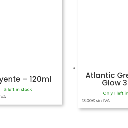
Atlantic Gr
uyente – 120ml
Glow 
5 left in stock
Only 1 left i
 IVA
13,00
€
sin IVA