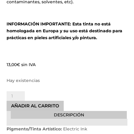
contaminantes, solventes, etc).
INFORMACIÓN IMPORTANTE: Esta tinta no está
homologada en Europa y su uso está destinado para
prácticas en pieles artificiales y/o pintura.
13,00
€
sin IVA
Hay existencias
Steel
Blue
AÑADIR AL CARRITO
Easy
DESCRIPCIÓN
Glow
30ml
Pigmento/Tinta Artístico:
Electric Ink
cantidad