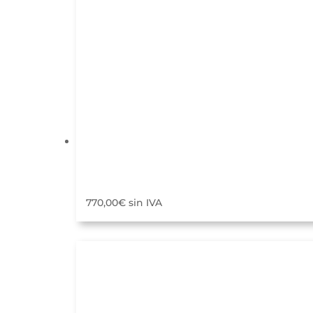
28,00€
770,00
€
sin IVA