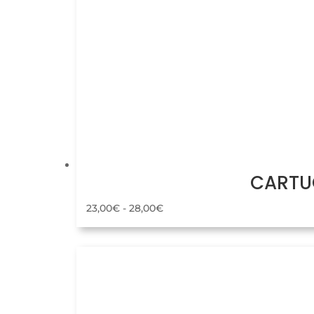
CARTUC
Rango
23,00
€
-
28,00
€
de
precios:
desde
23,00€
hasta