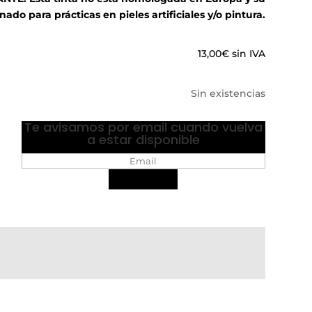
nado para prácticas en pieles artificiales y/o pintura.
13,00
€
sin IVA
Sin existencias
Te avisamos por email cuando vuelva
a estar disponible