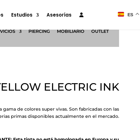
os
Estudios
Asesorías
ES
VICIOS
PIERCING
MOBILIARIO
OUTLET
YELLOW ELECTRIC INK
 gama de colores super vivas. Son fabricadas con las
rias primas disponibles actualmente en el mercado.
E: Esta tinta no está homologada en Europa y su