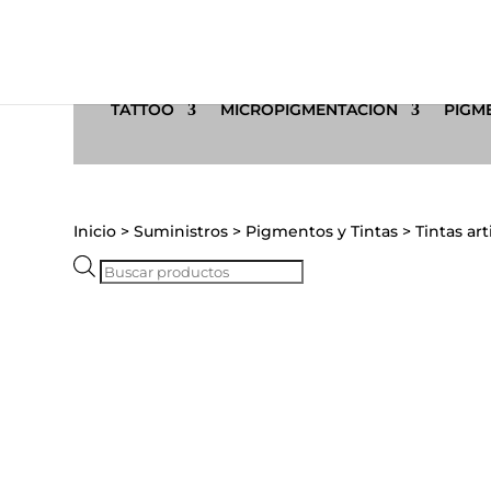
TATTOO
MICROPIGMENTACIÓN
PIGME
Inicio
>
Suministros
>
Pigmentos y Tintas
>
Tintas art
Búsqueda
de
productos