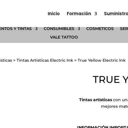
Inicio
Formación
Suministr
NTOS Y TINTAS
CONSUMIBLES
COSMÉTICOS
SER
VALE TATTOO
isticas
>
Tintas Artisticas Electric Ink
>
True Yellow Electric Ink
TRUE 
Tintas artísticas
con una
mejores mate
INFORMACIÓN IMPORTANT