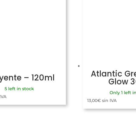
Atlantic Gr
uyente – 120ml
Glow 
5 left in stock
Only 1 left i
 IVA
13,00
€
sin IVA