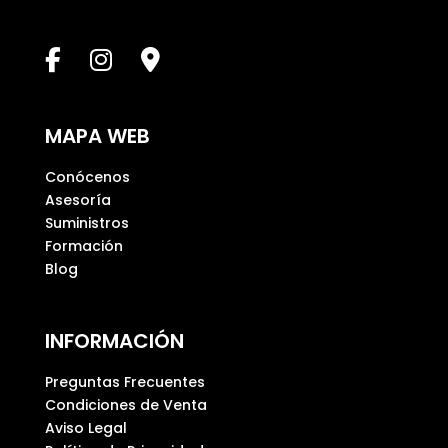
e
c
a
m
p
MAPA WEB
o
v
Conócenos
a
Asesoría
c
Suministros
í
Formación
o
Blog
.
INFORMACIÓN
Preguntas Frecuentes
Condiciones de Venta
Aviso Legal