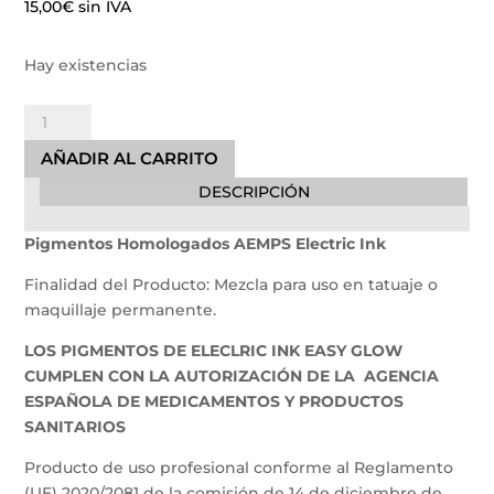
15,00
€
sin IVA
Hay existencias
Tinta
Raven
AÑADIR AL CARRITO
Black
DESCRIPCIÓN
Easy
Glow
Pigmentos Homologados AEMPS Electric Ink
30ml
REACH/
Finalidad del Producto: Mezcla para uso en tatuaje o
AEMPS
maquillaje permanente.
cantidad
LOS PIGMENTOS DE ELECLRIC INK EASY GLOW
CUMPLEN CON LA AUTORIZACIÓN DE LA AGENCIA
ESPAÑOLA DE MEDICAMENTOS Y PRODUCTOS
SANITARIOS
Producto de uso profesional conforme al Reglamento
(UE) 2020/2081 de la comisión de 14 de diciembre de