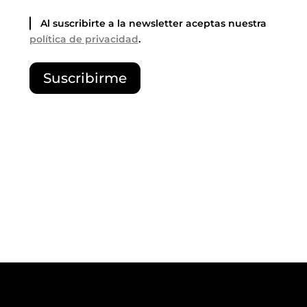
Al suscribirte a la newsletter aceptas nuestra
política de privacidad
.
P
Suscribirme
o
r
f
a
v
o
r
,
d
e
j
a
e
s
t