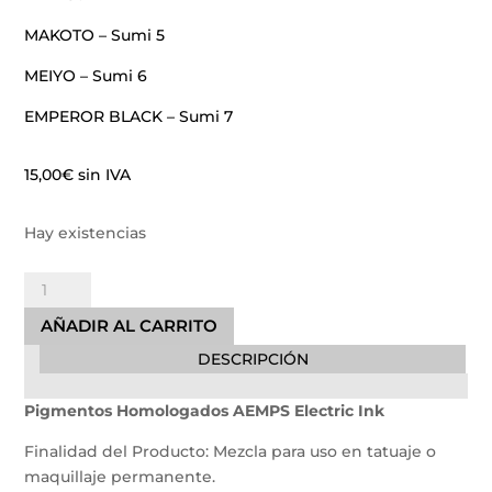
MAKOTO – Sumi 5
MEIYO – Sumi 6
EMPEROR BLACK – Sumi 7
15,00
€
sin IVA
Hay existencias
Tinta
SUMI
AÑADIR AL CARRITO
5
DESCRIPCIÓN
-
MAKOTO
Pigmentos Homologados AEMPS Electric Ink
Easy
Glow
Finalidad del Producto: Mezcla para uso en tatuaje o
30ml
maquillaje permanente.
REACH/