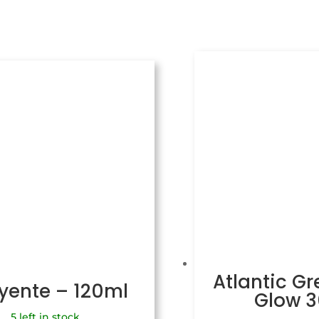
Atlantic Gr
uyente – 120ml
Glow 
5 left in stock