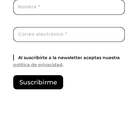
Al suscribirte a la newsletter aceptas nuestra
política de privacidad
.
P
Suscribirme
o
r
f
a
v
o
r
,