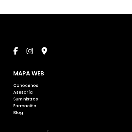
j
a
e
s
t
e
c
a
m
p
MAPA WEB
o
v
Conócenos
a
Asesoría
c
Suministros
í
Formación
o
Blog
.