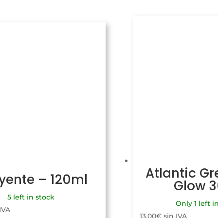
Atlantic Gr
uyente – 120ml
Glow 
5 left in stock
Only 1 left i
 IVA
13,00
€
sin IVA