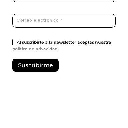
Al suscribirte a la newsletter aceptas nuestra
política de privacidad
.
P
Suscribirme
o
r
f
a
v
o
r
,
d
e